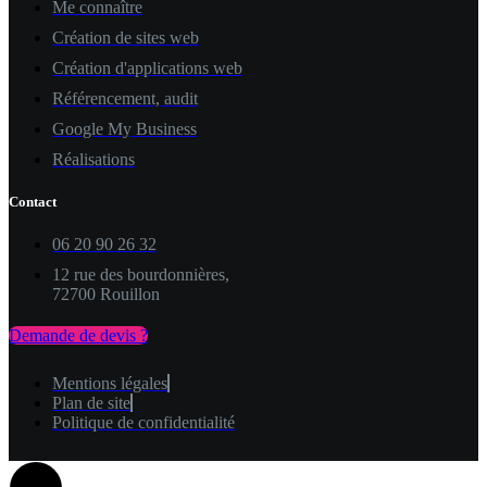
Me connaître
Création de sites web
Création d'applications web
Référencement, audit
Google My Business
Réalisations
Contact
06 20 90 26 32
12 rue des bourdonnières,
72700 Rouillon
Demande de devis ?
Mentions légales
Plan de site
Politique de confidentialité