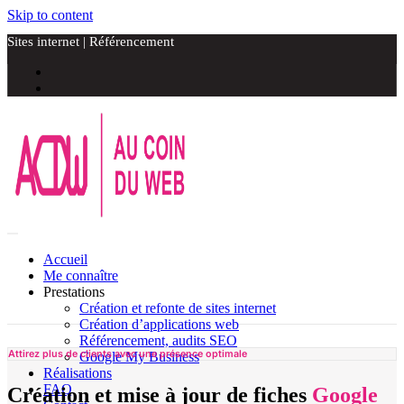
Skip to content
Sites internet | Référencement
Accueil
Me connaître
Prestations
Création et refonte de sites internet
Création d’applications web
Référencement, audits SEO
Attirez plus de clients avec une présence optimale
Google My Business
Réalisations
FAQ
Création et mise à jour de fiches
Google