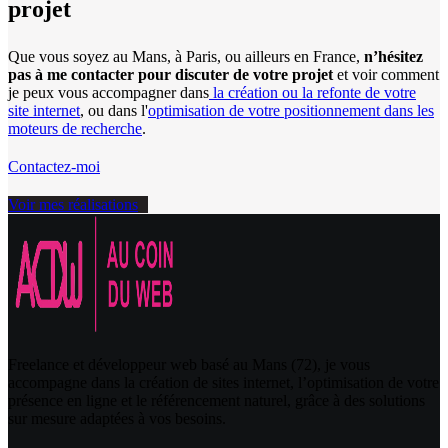
projet
Que vous soyez au Mans, à Paris, ou ailleurs en France,
n’hésitez
pas à
me
contacter pour discuter de votre projet
et voir comment
je peux vous accompagner dans
la création ou la refonte de votre
site internet
, ou dans l'
optimisation de votre positionnement dans les
moteurs de recherche
.
Contactez-moi
Voir mes réalisations
Freelance et développeur web basé au Mans (72), je vous
accompagne dans la création de sites internet, l’optimisation de votre
présence en ligne et le référencement naturel, grâce à des solutions
sur mesure adaptées à vos besoins.